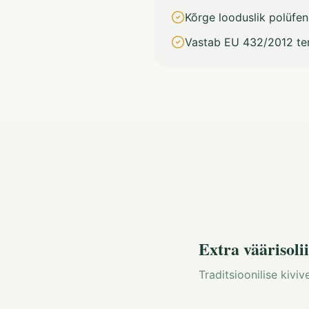
Kõrge looduslik polüfen
Vastab EU 432/2012 ter
Extra väärisolii
Traditsioonilise kivi