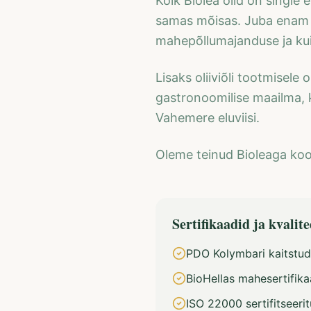
Kõik Biolea õlid on single 
samas mõisas. Juba enam k
mahepõllumajanduse ja kui
Lisaks oliiviõli tootmisele
gastronoomilise maailma, k
Vahemere eluviisi.
Oleme teinud Bioleaga koo
Sertifikaadid ja kvalite
PDO Kolymbari kaitstud
BioHellas mahesertifika
ISO 22000 sertifitseeri