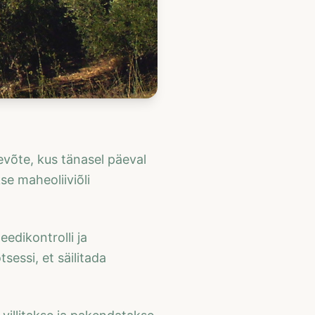
evõte, kus tänasel päeval
se maheoliiviõli
eedikontrolli ja
essi, et säilitada