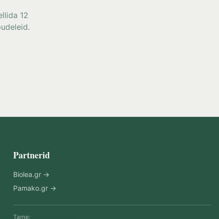
ellida 12
udeleid.
Partnerid
Biolea.gr →
Pamako.gr →
Tarne: