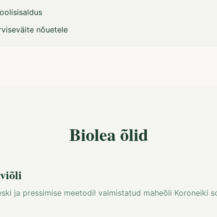
oolisisaldus
viseväite nõuetele
Biolea õlid
viõli
veski ja pressimise meetodil valmistatud maheõli Koroneiki so