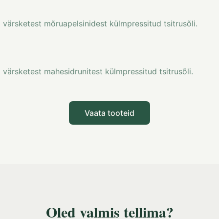
ja värsketest mõruapelsinidest külmpressitud tsitrusõli.
ja värsketest mahesidrunitest külmpressitud tsitrusõli.
Vaata tooteid
Oled valmis tellima?