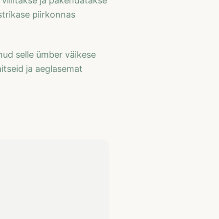
 villitakse ja pakendatakse
trikase piirkonnas
onud selle ümber väikese
aitseid ja aeglasemat