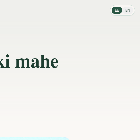
EE
EN
ki mahe