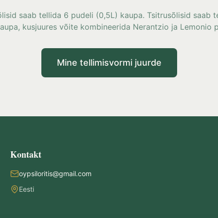
lisid saab tellida 6 pudeli (0,5L) kaupa. Tsitrusõlisid saab t
kaupa, kusjuures võite kombineerida Nerantzio ja Lemonio p
Mine tellimisvormi juurde
Kontakt
oypsiloritis@gmail.com
Eesti