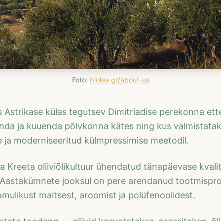
Foto:
biolea.gr/about-us
 Astrikase külas tegutsev Dimitriadise perekonna ett
enda ja kuuenda põlvkonna kätes ning kus valmistatak
ide ja moderniseeritud külmpressimise meetodil.
a Kreeta oliiviõlikultuur ühendatud tänapäevase kvalit
. Aastakümnete jooksul on pere arendanud tootmisprots
loomulikust maitsest, aroomist ja polüfenoolidest.