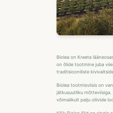
Biolea on Kreeta lääneosas
on õlide tootmine juba vii
traditsiooniliste kivivalts
Biolea tootmisviisis on van
jätkusuutliku mõtteviisiga
võimalikult palju oliivide 