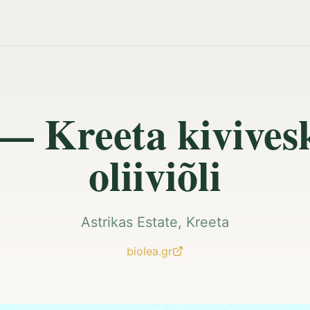
 — Kreeta kivives
oliiviõli
Astrikas Estate, Kreeta
biolea.gr